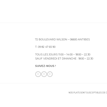
72 BOULEVARD WILSON – 06600 ANTIBES
T. 09 82 47 65 90
TOUS LES JOURS 11:00 – 14:00 – 18:00 – 22:30
SAUF VENDREDI ET DIMANCHE : 18:00 – 22:30
SUIVEZ-NOUS !
NOS PLATS SONT SUSCEPTIBLES DE C