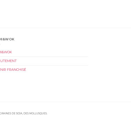
HI&WOK
HI&WOK
RUTEMENT
NIR FRANCHISÉ
 GRAINES DE SOJA, DES MOLLUSQUES.