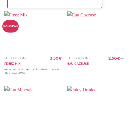
NOUVEAU
3,50
€
2,50
€
LES BOISSONS
LES BOISSONS
50cl
FREEZ MIX
EAU GAZEUSE
Ananas coco, Mangue pêche, Kiwi citron vert,
Blue hawai. 27,5cl