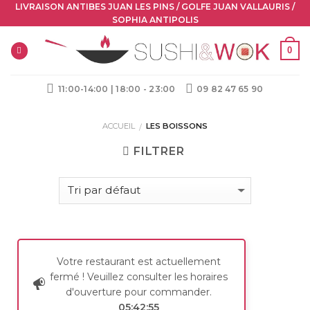
Skip
LIVRAISON ANTIBES JUAN LES PINS / GOLFE JUAN VALLAURIS /
SOPHIA ANTIPOLIS
to
content
0
11:00-14:00 | 18:00 - 23:00
09 82 47 65 90
ACCUEIL
LES BOISSONS
/
FILTRER
Votre restaurant est actuellement
fermé ! Veuillez consulter les horaires
d'ouverture pour commander.
05:42:55