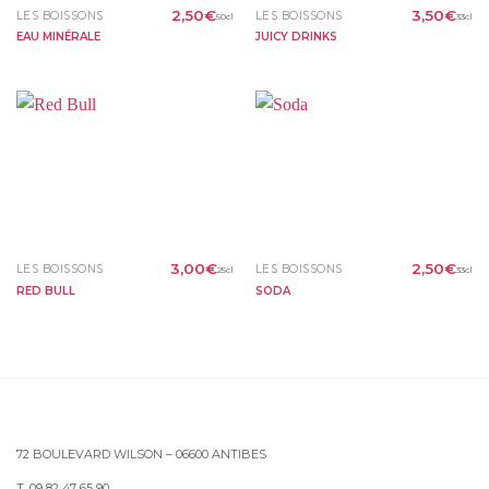
2,50
€
3,50
€
LES BOISSONS
LES BOISSONS
50cl
33cl
EAU MINÉRALE
JUICY DRINKS
3,00
€
2,50
€
LES BOISSONS
LES BOISSONS
25cl
33cl
RED BULL
SODA
72 BOULEVARD WILSON – 06600 ANTIBES
T. 09 82 47 65 90