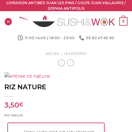
Skip
LIVRAISON ANTIBES JUAN LES PINS / GOLFE JUAN VALLAURIS /
SOPHIA ANTIPOLIS
to
content
0
11:00-14:00 | 18:00 - 23:00
09 82 47 65 90
ACCUEIL
LES ENTRÉES
/
RIZ NATURE
3,50
€
Riz Nature