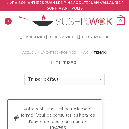
Skip
LIVRAISON ANTIBES JUAN LES PINS / GOLFE JUAN VALLAURIS /
SOPHIA ANTIPOLIS
to
content
0
11:00-14:00 | 18:00 - 23:00
09 82 47 65 90
ACCUEIL
LA CARTE JAPONAISE
MAKI
TEMAKI
/
/
/
FILTRER
Votre restaurant est actuellement
fermé ! Veuillez consulter les horaires
d'ouverture pour commander.
18:47:56