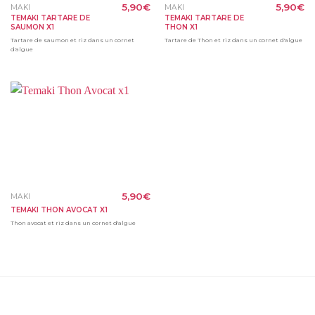
5,90
€
5,90
€
MAKI
MAKI
TEMAKI TARTARE DE
TEMAKI TARTARE DE
SAUMON X1
THON X1
Tartare de saumon et riz dans un cornet
Tartare de Thon et riz dans un cornet d'algue
d'algue
5,90
€
MAKI
TEMAKI THON AVOCAT X1
Thon avocat et riz dans un cornet d'algue