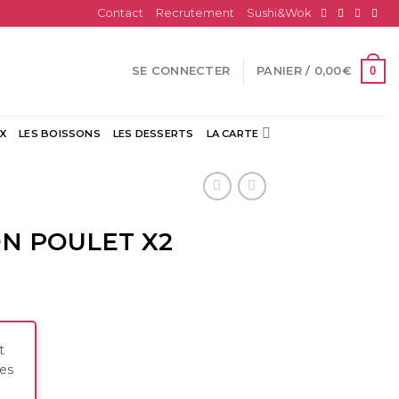
Contact
Recrutement
Sushi&Wok
0
SE CONNECTER
PANIER /
0,00
€
X
LES BOISSONS
LES DESSERTS
LA CARTE
N POULET X2
t
res