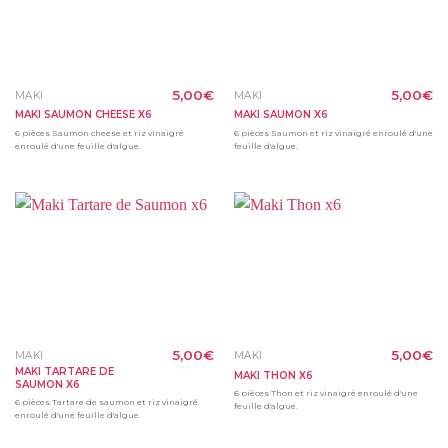
5,00
€
5,00
€
MAKI
MAKI
MAKI SAUMON CHEESE X6
MAKI SAUMON X6
6 pièces Saumon cheese et riz vinaigré
6 pièces Saumon et riz vinaigré enroulé d'une
enroulé d'une feuille d'algue.
feuille d'algue.
5,00
€
5,00
€
MAKI
MAKI
MAKI TARTARE DE
MAKI THON X6
SAUMON X6
6 pièces Thon et riz vinaigré enroulé d'une
6 pièces Tartare de saumon et riz vinaigré
feuille d'algue.
enroulé d'une feuille d'algue.