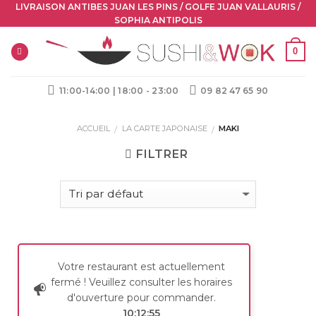
Skip
LIVRAISON ANTIBES JUAN LES PINS / GOLFE JUAN VALLAURIS /
SOPHIA ANTIPOLIS
to
content
0
11:00-14:00 | 18:00 - 23:00
09 82 47 65 90
ACCUEIL
LA CARTE JAPONAISE
MAKI
/
/
FILTRER
Votre restaurant est actuellement
fermé ! Veuillez consulter les horaires
d'ouverture pour commander.
10:12:54