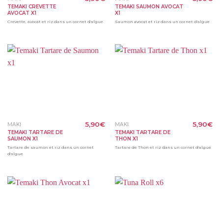
TEMAKI CREVETTE
TEMAKI SAUMON AVOCAT
AVOCAT X1
X1
Crevette, avocat et riz dans un cornet d'algue
Saumon avocat et riz dans un cornet d'algue
5,90
€
5,90
€
MAKI
MAKI
TEMAKI TARTARE DE
TEMAKI TARTARE DE
SAUMON X1
THON X1
Tartare de saumon et riz dans un cornet
Tartare de Thon et riz dans un cornet d'algue
d'algue