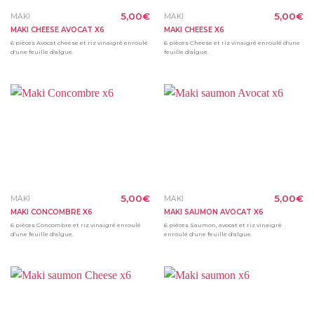
5,00
€
5,00
€
MAKI
MAKI
MAKI CHEESE AVOCAT X6
MAKI CHEESE X6
6 pièces Avocat cheese et riz vinaigré enroulé
6 pièces Cheese et riz vinaigré enroulé d'une
d'une feuille d'algue.
feuille d'algue.
5,00
€
5,00
€
MAKI
MAKI
MAKI CONCOMBRE X6
MAKI SAUMON AVOCAT X6
6 pièces Concombre et riz vinaigré enroulé
6 pièces Saumon, avocat et riz vinaigré
d'une feuille d'algue.
enroulé d'une feuille d'algue.