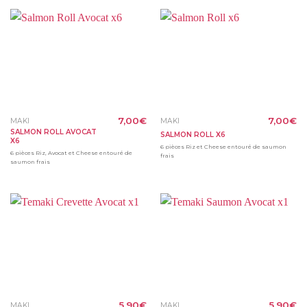
7,00
€
7,00
€
MAKI
MAKI
SALMON ROLL AVOCAT
SALMON ROLL X6
X6
6 pièces Riz et Cheese entouré de saumon
6 pièces Riz, Avocat et Cheese entouré de
frais
saumon frais
5,90
€
5,90
€
MAKI
MAKI