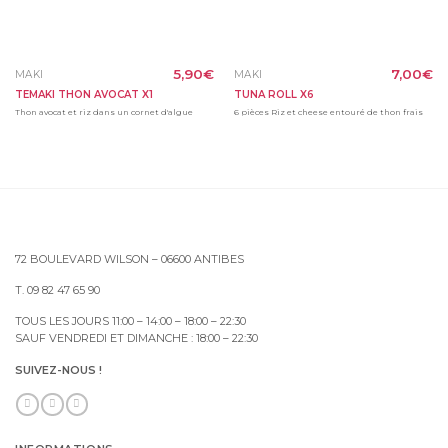
5,90
€
7,00
€
MAKI
MAKI
TEMAKI THON AVOCAT X1
TUNA ROLL X6
Thon avocat et riz dans un cornet d'algue
6 pièces Riz et cheese entouré de thon frais
72 BOULEVARD WILSON – 06600 ANTIBES
T. 09 82 47 65 90
TOUS LES JOURS 11:00 – 14:00 – 18:00 – 22:30
SAUF VENDREDI ET DIMANCHE : 18:00 – 22:30
SUIVEZ-NOUS !