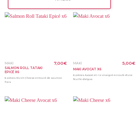
7,00
€
5,00
€
MAKI
MAKI
SALMON ROLL TATAKI
MAKI AVOCAT X6
EPICÉ X6
6 pièces Avocat et riz vinaigré enroulé d'une
6 pièces Riz et Cheese entouré de saumon
feuille d'algue.
frais