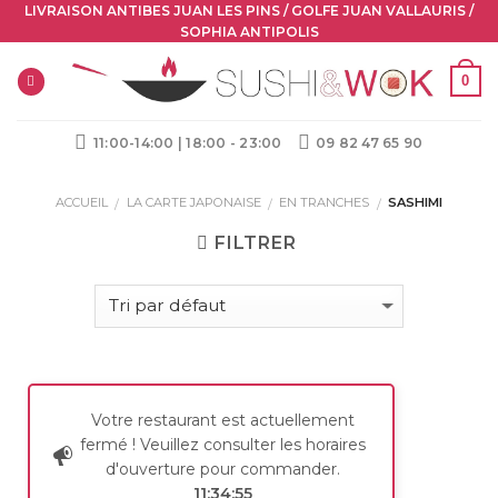
Skip
LIVRAISON ANTIBES JUAN LES PINS / GOLFE JUAN VALLAURIS /
SOPHIA ANTIPOLIS
to
content
0
11:00-14:00 | 18:00 - 23:00
09 82 47 65 90
ACCUEIL
LA CARTE JAPONAISE
EN TRANCHES
SASHIMI
/
/
/
FILTRER
Votre restaurant est actuellement
fermé ! Veuillez consulter les horaires
d'ouverture pour commander.
11:34:55