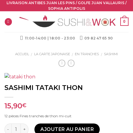
Skip
LIVRAISON ANTIBES JUAN LES PINS / GOLFE JUAN VALLAURIS /
SOPHIA ANTIPOLIS
to
content
0
11:00-14:00 | 18:00 - 23:00
09 82 47 65 90
ACCUEIL
LA CARTE JAPONAISE
EN TRANCHES
SASHIMI
/
/
/
SASHIMI TATAKI THON
15,90
€
12 pièces Fines tranches de thon mi-cuit
Quantité
AJOUTER AU PANIER