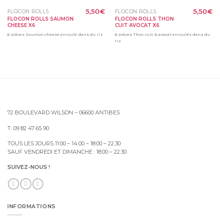
5,50
€
5,50
€
FLOCON ROLLS
FLOCON ROLLS
FLOCON ROLLS SAUMON
FLOCON ROLLS THON
CHEESE X6
CUIT AVOCAT X6
6 pièces Saumon cheese enroulé dans du riz
6 pièces Thon cuit & avocat enroulés dans du
riz
72 BOULEVARD WILSON – 06600 ANTIBES
T. 09 82 47 65 90
TOUS LES JOURS 11:00 – 14:00 – 18:00 – 22:30
SAUF VENDREDI ET DIMANCHE : 18:00 – 22:30
SUIVEZ-NOUS !
INFORMATIONS