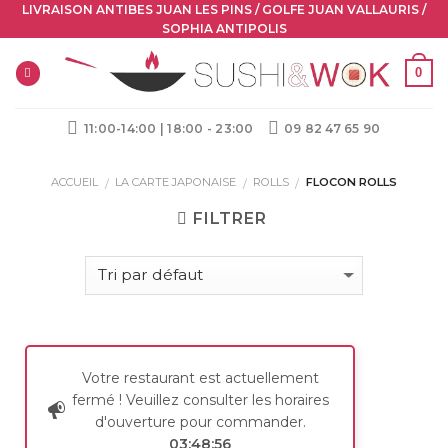
Skip
LIVRAISON ANTIBES JUAN LES PINS / GOLFE JUAN VALLAURIS /
SOPHIA ANTIPOLIS
to
content
0
11:00-14:00 | 18:00 - 23:00
09 82 47 65 90
ACCUEIL
LA CARTE JAPONAISE
ROLLS
FLOCON ROLLS
/
/
/
FILTRER
Votre restaurant est actuellement
fermé ! Veuillez consulter les horaires
d'ouverture pour commander.
03:48:56