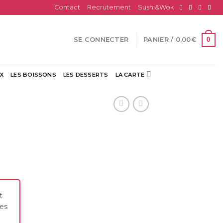
Contact
Recrutement
Sushi&Wok
0
SE CONNECTER
PANIER /
0,00
€
X
LES BOISSONS
LES DESSERTS
LA CARTE
t
res