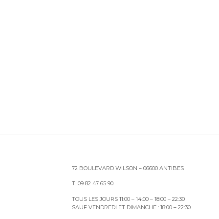
72 BOULEVARD WILSON – 06600 ANTIBES
T. 09 82 47 65 90
TOUS LES JOURS 11:00 – 14:00 – 18:00 – 22:30
SAUF VENDREDI ET DIMANCHE : 18:00 – 22:30