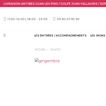
Skip
LIVRAISON ANTIBES JUAN LES PINS / GOLFE JUAN VALLAURIS / SO
to
content
11:00-14:00 | 18:00 - 23:00
09 82 47 65 90
LES ENTRÉES / ACCOMPAGNEMENTS
LES WOKS
ACCUEIL
SAUCES
/