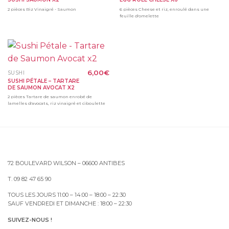
2 pièces Riz Vinaigré - Saumon
6 pièces Cheese et riz, enroulé dans une
feuille d'omelette
6,00
€
SUSHI
SUSHI PÉTALE – TARTARE
DE SAUMON AVOCAT X2
2 pièces Tartare de saumon enrobé de
lamelles d'avocats, riz vinaigré et ciboulette
72 BOULEVARD WILSON – 06600 ANTIBES
T. 09 82 47 65 90
TOUS LES JOURS 11:00 – 14:00 – 18:00 – 22:30
SAUF VENDREDI ET DIMANCHE : 18:00 – 22:30
SUIVEZ-NOUS !