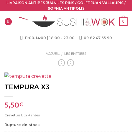
Skip
LIVRAISON ANTIBES JUAN LES PINS / GOLFE JUAN VALLAURIS /
SOPHIA ANTIPOLIS
to
content
0
11:00-14:00 | 18:00 - 23:00
09 82 47 65 90
ACCUEIL
LES ENTRÉES
/
TEMPURA X3
5,50
€
Crevettes Ebi Panées
Rupture de stock