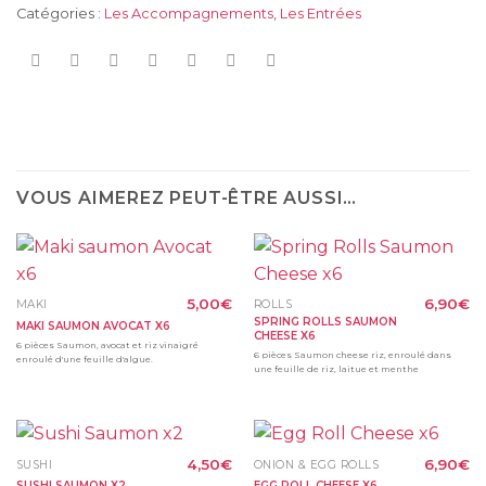
Catégories :
Les Accompagnements
,
Les Entrées
VOUS AIMEREZ PEUT-ÊTRE AUSSI…
5,00
€
6,90
€
MAKI
ROLLS
SPRING ROLLS SAUMON
MAKI SAUMON AVOCAT X6
CHEESE X6
6 pièces Saumon, avocat et riz vinaigré
6 pièces Saumon cheese riz, enroulé dans
enroulé d'une feuille d'algue.
une feuille de riz, laitue et menthe
4,50
€
6,90
€
SUSHI
ONION & EGG ROLLS
SUSHI SAUMON X2
EGG ROLL CHEESE X6