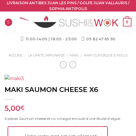
Skip
LIVRAISON ANTIBES JUAN LES PINS / GOLFE JUAN VALLAURIS /
SOPHIA ANTIPOLIS
to
content
0
11:00-14:00 | 18:00 - 23:00
09 82 47 65 90
ACCUEIL
LA CARTE JAPONAISE
MAKI
MAKI CLASSIQUE & ROLLS
/
/
/
MAKI SAUMON CHEESE X6
5,00
€
6 pièces Saumon cheese et riz vinaigré enroulé d’une feuille d’algue.