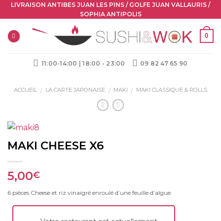
Skip
LIVRAISON ANTIBES JUAN LES PINS / GOLFE JUAN VALLAURIS /
SOPHIA ANTIPOLIS
to
content
0
11:00-14:00 | 18:00 - 23:00
09 82 47 65 90
ACCUEIL
LA CARTE JAPONAISE
MAKI
MAKI CLASSIQUE & ROLLS
/
/
/
MAKI CHEESE X6
5,00
€
6 pièces Cheese et riz vinaigré enroulé d’une feuille d’algue.