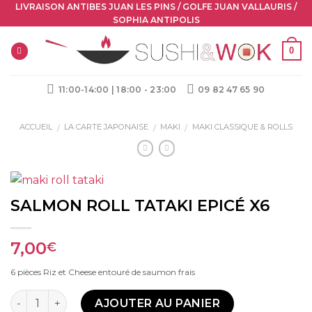
Skip
LIVRAISON ANTIBES JUAN LES PINS / GOLFE JUAN VALLAURIS /
SOPHIA ANTIPOLIS
to
content
0
11:00-14:00 | 18:00 - 23:00
09 82 47 65 90
ACCUEIL
LA CARTE JAPONAISE
MAKI
MAKI CLASSIQUE & ROLLS
/
/
/
SALMON ROLL TATAKI EPICÉ X6
7,00
€
6 pièces Riz et Cheese entouré de saumon frais
Quantité
AJOUTER AU PANIER