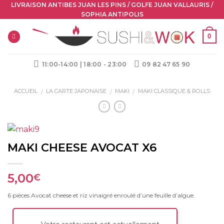
Skip
LIVRAISON ANTIBES JUAN LES PINS / GOLFE JUAN VALLAURIS /
SOPHIA ANTIPOLIS
to
content
0
11:00-14:00 | 18:00 - 23:00
09 82 47 65 90
ACCUEIL
LA CARTE JAPONAISE
MAKI
MAKI CLASSIQUE & ROLLS
/
/
/
MAKI CHEESE AVOCAT X6
5,00
€
6 pièces Avocat cheese et riz vinaigré enroulé d’une feuille d’algue.