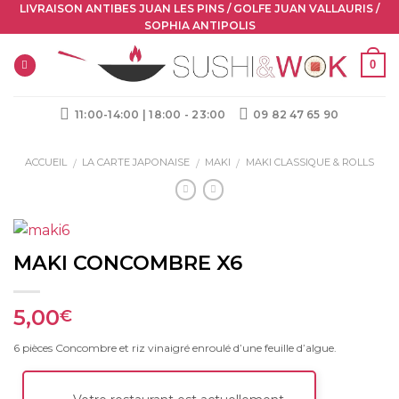
Skip
LIVRAISON ANTIBES JUAN LES PINS / GOLFE JUAN VALLAURIS /
SOPHIA ANTIPOLIS
to
content
0
11:00-14:00 | 18:00 - 23:00
09 82 47 65 90
ACCUEIL
LA CARTE JAPONAISE
MAKI
MAKI CLASSIQUE & ROLLS
/
/
/
MAKI CONCOMBRE X6
5,00
€
6 pièces Concombre et riz vinaigré enroulé d’une feuille d’algue.