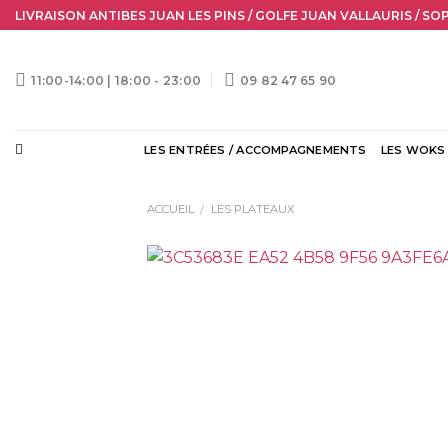
Skip
LIVRAISON ANTIBES JUAN LES PINS / GOLFE JUAN VALLAURIS / SO
to
content
11:00-14:00 | 18:00 - 23:00
09 82 47 65 90
LES ENTRÉES / ACCOMPAGNEMENTS
LES WOKS
ACCUEIL
LES PLATEAUX
/