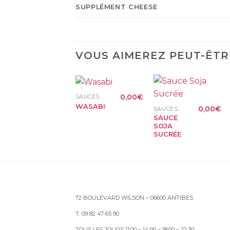
SUPPLÉMENT CHEESE
VOUS AIMEREZ PEUT-ÊTR
+
+
0,00
€
SAUCES
WASABI
0,00
€
SAUCES
SAUCE
SOJA
SUCRÉE
72 BOULEVARD WILSON – 06600 ANTIBES
T. 09 82 47 65 90
TOUS LES JOURS 11:00 – 14:00 – 18:00 – 22:30