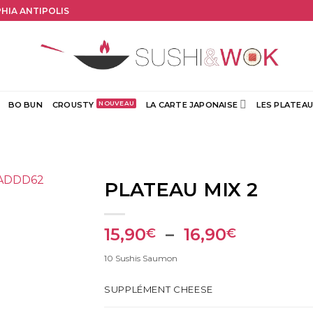
PHIA ANTIPOLIS
BO BUN
CROUSTY
LA CARTE JAPONAISE
LES PLATEAU
PLATEAU MIX 2
Plage
15,90
–
16,90
€
€
de
10 Sushis Saumon
prix :
15,90€
SUPPLÉMENT CHEESE
à