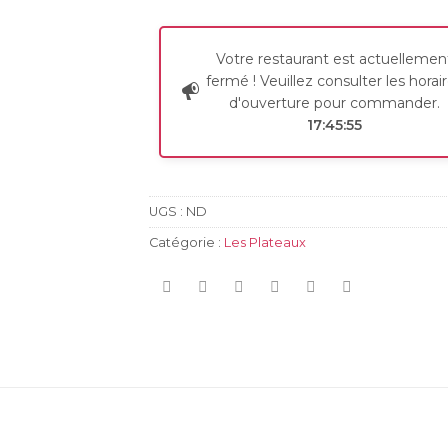
16,90€
Votre restaurant est actuellemen
fermé ! Veuillez consulter les horai
d'ouverture pour commander.
17:45:55
UGS :
ND
Catégorie :
Les Plateaux