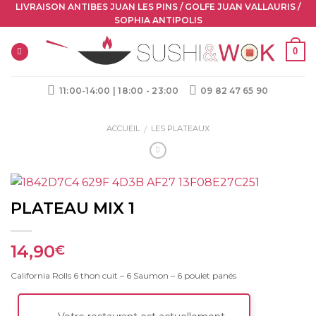
Skip
LIVRAISON ANTIBES JUAN LES PINS / GOLFE JUAN VALLAURIS /
SOPHIA ANTIPOLIS
to
content
0
11:00-14:00 | 18:00 - 23:00
09 82 47 65 90
ACCUEIL
LES PLATEAUX
/
PLATEAU MIX 1
14,90
€
California Rolls 6 thon cuit – 6 Saumon – 6 poulet panés