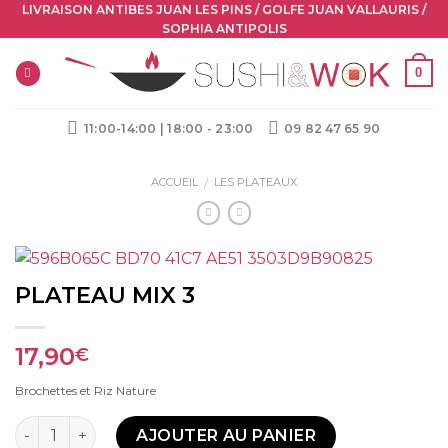
Skip
LIVRAISON ANTIBES JUAN LES PINS / GOLFE JUAN VALLAURIS /
SOPHIA ANTIPOLIS
to
content
0
11:00-14:00 | 18:00 - 23:00
09 82 47 65 90
ACCUEIL
LES PLATEAUX
/
PLATEAU MIX 3
17,90
€
Brochettes et Riz Nature
Quantité
AJOUTER AU PANIER