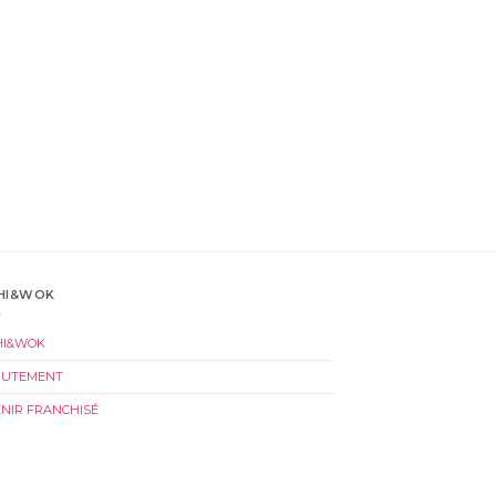
HI&WOK
HI&WOK
RUTEMENT
NIR FRANCHISÉ