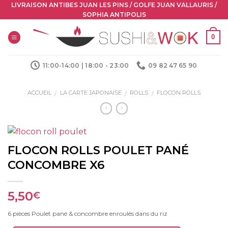
Skip
LIVRAISON ANTIBES JUAN LES PINS / GOLFE JUAN VALLAURIS /
SOPHIA ANTIPOLIS
to
content
0
11:00-14:00 | 18:00 - 23:00
09 82 47 65 90
ACCUEIL
LA CARTE JAPONAISE
ROLLS
FLOCON ROLLS
/
/
/
FLOCON ROLLS POULET PANÉ
CONCOMBRE X6
5,50
€
6 pièces Poulet pané & concombre enroulés dans du riz