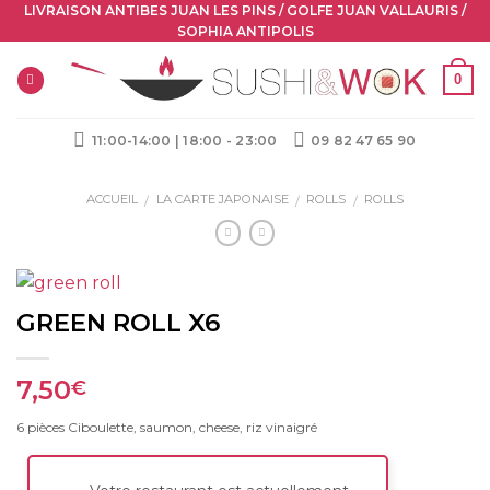
Skip
LIVRAISON ANTIBES JUAN LES PINS / GOLFE JUAN VALLAURIS /
SOPHIA ANTIPOLIS
to
content
0
11:00-14:00 | 18:00 - 23:00
09 82 47 65 90
ACCUEIL
LA CARTE JAPONAISE
ROLLS
ROLLS
/
/
/
GREEN ROLL X6
7,50
€
6 pièces Ciboulette, saumon, cheese, riz vinaigré