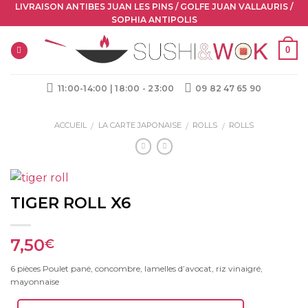
Skip
LIVRAISON ANTIBES JUAN LES PINS / GOLFE JUAN VALLAURIS /
SOPHIA ANTIPOLIS
to
content
0
11:00-14:00 | 18:00 - 23:00
09 82 47 65 90
ACCUEIL
LA CARTE JAPONAISE
ROLLS
ROLLS
/
/
/
TIGER ROLL X6
7,50
€
6 pièces Poulet pané, concombre, lamelles d’avocat, riz vinaigré,
mayonnaise