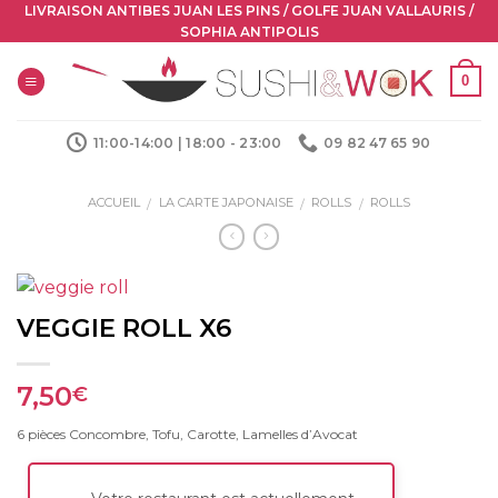
Skip
LIVRAISON ANTIBES JUAN LES PINS / GOLFE JUAN VALLAURIS /
SOPHIA ANTIPOLIS
to
content
0
11:00-14:00 | 18:00 - 23:00
09 82 47 65 90
ACCUEIL
LA CARTE JAPONAISE
ROLLS
ROLLS
/
/
/
VEGGIE ROLL X6
7,50
€
6 pièces Concombre, Tofu, Carotte, Lamelles d’Avocat