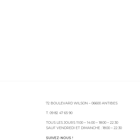
72 BOULEVARD WILSON – 06600 ANTIBES
T. 09 82 47 65 90
TOUS LES JOURS 11:00 – 14:00 – 18:00 – 22:30
SAUF VENDREDI ET DIMANCHE : 18:00 – 22:30
SUIVEZ-NOUS !