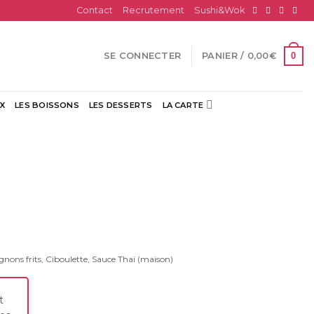
Contact
Recrutement
Sushi&Wok
0
SE CONNECTER
PANIER /
0,00
€
X
LES BOISSONS
LES DESSERTS
LA CARTE
gnons frits, Ciboulette, Sauce Thaï (maison)
t