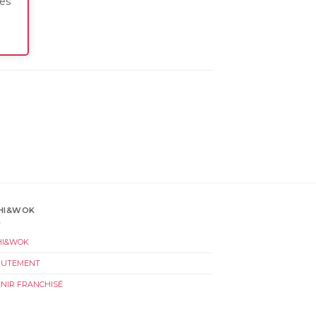
res
HI&WOK
HI&WOK
RUTEMENT
NIR FRANCHISÉ