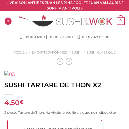
Skip
LIVRAISON ANTIBES JUAN LES PINS / GOLFE JUAN VALLAURIS /
SOPHIA ANTIPOLIS
to
content
0
11:00-14:00 | 18:00 - 23:00
09 82 47 65 90
ACCUEIL
LA CARTE JAPONAISE
SUSHI
SUSHI CLASSIQUE
/
/
/
SUSHI TARTARE DE THON X2
4,50
€
2 pièces Tartare de Thon, riz vinaigré, feuille d'algues noir, ciboulette