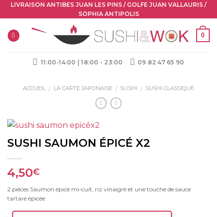
Skip
LIVRAISON ANTIBES JUAN LES PINS / GOLFE JUAN VALLAURIS /
SOPHIA ANTIPOLIS
to
content
0
11:00-14:00 | 18:00 - 23:00
09 82 47 65 90
ACCUEIL
LA CARTE JAPONAISE
SUSHI
SUSHI CLASSIQUE
/
/
/
SUSHI SAUMON ÉPICÉ X2
4,50
€
2 pièces Saumon épicé mi-cuit, riz vinaigré et une touche de sauce
tartare épicée