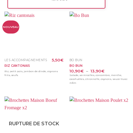
NOUVEAU
5,50
€
LES ACCOMPAGNEMENTS
BO BUN
RIZ CANTONAIS
BO BUN
Plage
10,90
€
–
13,90
€
Riz, petit pois, jambon de dinde, oignons
de
frits, œufs
Salade, vermicelles, concombre, menthe,
prix :
cacahuètes, citronnelle, oignons, sauce Nuoc-
10,90€
mâm
à
13,90€
RUPTURE DE STOCK