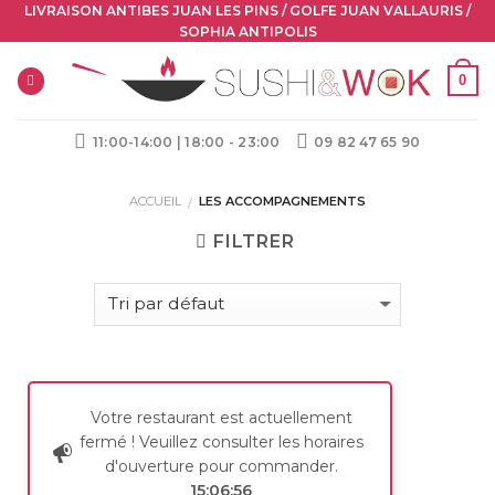
Skip
LIVRAISON ANTIBES JUAN LES PINS / GOLFE JUAN VALLAURIS /
SOPHIA ANTIPOLIS
to
content
0
11:00-14:00 | 18:00 - 23:00
09 82 47 65 90
ACCUEIL
LES ACCOMPAGNEMENTS
/
FILTRER
Votre restaurant est actuellement
fermé ! Veuillez consulter les horaires
d'ouverture pour commander.
15:06:56