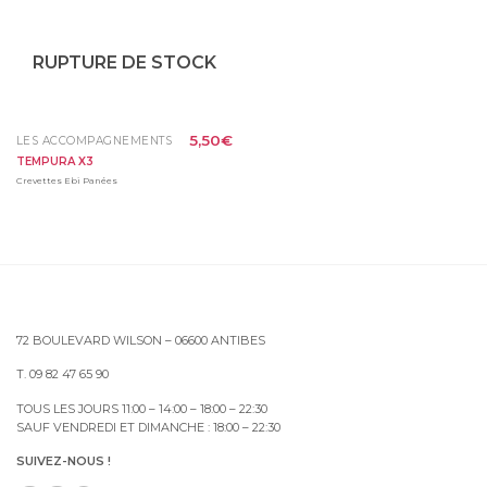
RUPTURE DE STOCK
5,50
€
LES ACCOMPAGNEMENTS
TEMPURA X3
Crevettes Ebi Panées
72 BOULEVARD WILSON – 06600 ANTIBES
T. 09 82 47 65 90
TOUS LES JOURS 11:00 – 14:00 – 18:00 – 22:30
SAUF VENDREDI ET DIMANCHE : 18:00 – 22:30
SUIVEZ-NOUS !