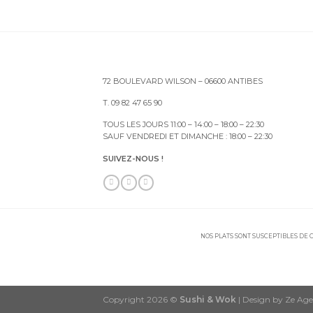
72 BOULEVARD WILSON – 06600 ANTIBES
T. 09 82 47 65 90
TOUS LES JOURS 11:00 – 14:00 – 18:00 – 22:30
SAUF VENDREDI ET DIMANCHE : 18:00 – 22:30
SUIVEZ-NOUS !
NOS PLATS SONT SUSCEPTIBLES DE C
Copyright 2026 ©
Sushi & Wok
| Design by Ze Ag