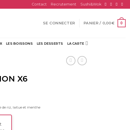
Contact
Recrutement
Sushi&Wok
0
SE CONNECTER
PANIER /
0,00
€
X
LES BOISSONS
LES DESSERTS
LA CARTE
MON X6
e de riz, laitue et menthe
t