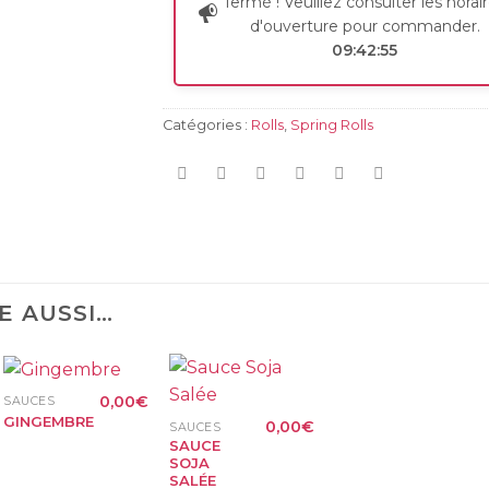
fermé ! Veuillez consulter les horai
d'ouverture pour commander.
09:42:54
Catégories :
Rolls
,
Spring Rolls
E AUSSI…
+
+
0,00
€
SAUCES
GINGEMBRE
0,00
€
SAUCES
SAUCE
SOJA
SALÉE