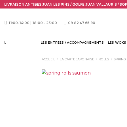
Skip
LIVRAISON ANTIBES JUAN LES PINS / GOLFE JUAN VALLAURIS / SO
to
content
11:00-14:00 | 18:00 - 23:00
09 82 47 65 90
LES ENTRÉES / ACCOMPAGNEMENTS
LES WOKS
ACCUEIL
LA CARTE JAPONAISE
ROLLS
SPRING
/
/
/