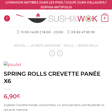
Skip
LIVRAISON ANTIBES JUAN LES PINS / GOLFE JUAN VALLAURIS /
SOPHIA ANTIPOLIS
to
content
0
11:00-14:00 | 18:00 - 23:00
09 82 47 65 90
ACCUEIL
LA CARTE JAPONAISE
ROLLS
SPRING ROLLS
/
/
/
SPRING ROLLS CREVETTE PANÉE
X6
6,90
€
6 pièces Crevette Panée, concombre, riz, enroulé dans une feuille de riz,
laitue et menthe