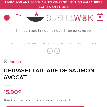
Skip
LIVRAISON ANTIBES JUAN LES PINS / GOLFE JUAN VALLAURIS /
SOPHIA ANTIPOLIS
to
content
0
11:00-14:00 | 18:00 - 23:00
09 82 47 65 90
ACCUEIL
LA CARTE JAPONAISE
EN TRANCHES
CHIRASHI
/
/
/
CHIRASHI TARTARE DE SAUMON
AVOCAT
15,90
€
Fines tranches de saumon et Avocat, riz vinaigré