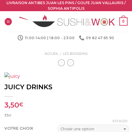
Skip
LIVRAISON ANTIBES JUAN LES PINS / GOLFE JUAN VALLAURIS /
SOPHIA ANTIPOLIS
to
content
0
11:00-14:00 | 18:00 - 23:00
09 82 47 65 90
ACCUEIL
LES BOISSONS
/
JUICY DRINKS
3,50
€
33cl
EFFACER
VOTRE CHOIX