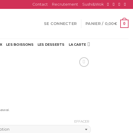
Contact
Recrutement
Sushi&Wok
0
SE CONNECTER
PANIER /
0,00
€
X
LES BOISSONS
LES DESSERTS
LA CARTE
hawai.
EFFACER