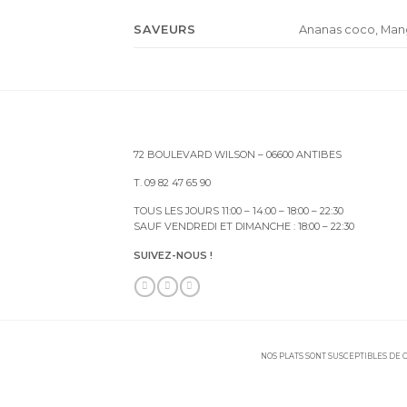
SAVEURS
Ananas coco, Mang
72 BOULEVARD WILSON – 06600 ANTIBES
T. 09 82 47 65 90
TOUS LES JOURS 11:00 – 14:00 – 18:00 – 22:30
SAUF VENDREDI ET DIMANCHE : 18:00 – 22:30
SUIVEZ-NOUS !
NOS PLATS SONT SUSCEPTIBLES DE C