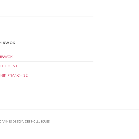
HI&WOK
HI&WOK
RUTEMENT
NIR FRANCHISÉ
 GRAINES DE SOJA, DES MOLLUSQUES.