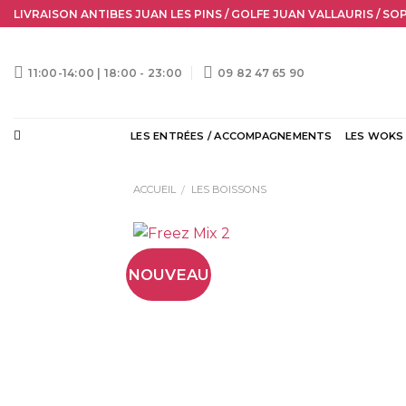
Skip
LIVRAISON ANTIBES JUAN LES PINS / GOLFE JUAN VALLAURIS / SO
to
content
11:00-14:00 | 18:00 - 23:00
09 82 47 65 90
LES ENTRÉES / ACCOMPAGNEMENTS
LES WOKS
ACCUEIL
LES BOISSONS
/
NOUVEAU