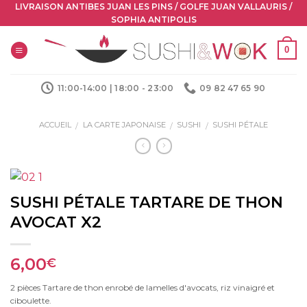
Skip
LIVRAISON ANTIBES JUAN LES PINS / GOLFE JUAN VALLAURIS /
SOPHIA ANTIPOLIS
to
content
0
11:00-14:00 | 18:00 - 23:00
09 82 47 65 90
ACCUEIL
LA CARTE JAPONAISE
SUSHI
SUSHI PÉTALE
/
/
/
SUSHI PÉTALE TARTARE DE THON
AVOCAT X2
6,00
€
2 pièces Tartare de thon enrobé de lamelles d'avocats, riz vinaigré et
ciboulette.