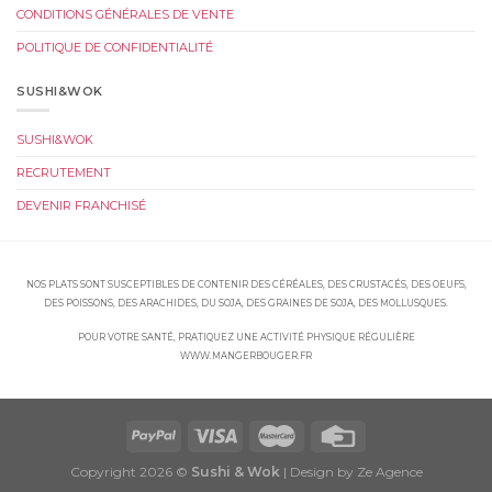
CONDITIONS GÉNÉRALES DE VENTE
POLITIQUE DE CONFIDENTIALITÉ
SUSHI&WOK
SUSHI&WOK
RECRUTEMENT
DEVENIR FRANCHISÉ
NOS PLATS SONT SUSCEPTIBLES DE CONTENIR DES CÉRÉALES, DES CRUSTACÉS, DES OEUFS,
DES POISSONS, DES ARACHIDES, DU SOJA, DES GRAINES DE SOJA, DES MOLLUSQUES.
POUR VOTRE SANTÉ, PRATIQUEZ UNE ACTIVITÉ PHYSIQUE RÉGULIÈRE
WWW.MANGERBOUGER.FR
Copyright 2026 ©
Sushi & Wok
| Design by Ze Agence