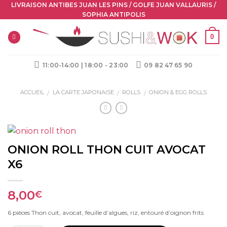
Skip
LIVRAISON ANTIBES JUAN LES PINS / GOLFE JUAN VALLAURIS /
SOPHIA ANTIPOLIS
to
content
0
11:00-14:00 | 18:00 - 23:00
09 82 47 65 90
ACCUEIL
LA CARTE JAPONAISE
ROLLS
ONION & EGG ROLLS
/
/
/
ONION ROLL THON CUIT AVOCAT
X6
8,00
€
6 pièces Thon cuit, avocat, feuille d’algues, riz, entouré d’oignon frits