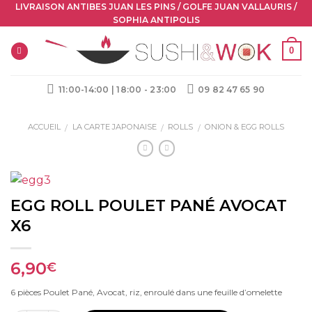
Skip
LIVRAISON ANTIBES JUAN LES PINS / GOLFE JUAN VALLAURIS /
SOPHIA ANTIPOLIS
to
content
0
11:00-14:00 | 18:00 - 23:00
09 82 47 65 90
ACCUEIL
LA CARTE JAPONAISE
ROLLS
ONION & EGG ROLLS
/
/
/
EGG ROLL POULET PANÉ AVOCAT
X6
6,90
€
6 pièces Poulet Pané, Avocat, riz, enroulé dans une feuille d’omelette