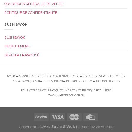
CONDITIONS GÉNÉRALES DE VENTE
POLITIQUE DE CONFIDENTIALITÉ
SUSHI&WOK
SUSHI&WOK
RECRUTEMENT
DEVENIR FRANCHISÉ
NOS PLATS SONT SUSCEPTIBLES DE CONTENIR DES CÉRÉALES, DES CRUSTACÉS, DES OEUFS,
DES POISSONS, DES ARACHIDES, DU SOJA, DES GRAINES DE SOJA, DES MOLLUSQUES.
POUR VOTRE SANTÉ, PRATIQUEZ UNE ACTIVITÉ PHYSIQUE RÉGULIÈRE
WWW.MANGERBOUGER.FR
Copyright 2026 ©
Sushi & Wok
| Design by Ze Agence