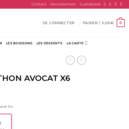
Contact
Recrutement
Sushi&Wok
0
SE CONNECTER
PANIER /
0,00
€
X
LES BOISSONS
LES DESSERTS
LA CARTE
THON AVOCAT X6
ue et Riz
t