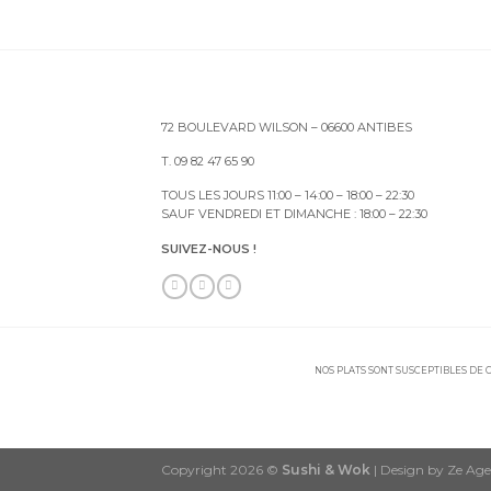
72 BOULEVARD WILSON – 06600 ANTIBES
T. 09 82 47 65 90
TOUS LES JOURS 11:00 – 14:00 – 18:00 – 22:30
SAUF VENDREDI ET DIMANCHE : 18:00 – 22:30
SUIVEZ-NOUS !
NOS PLATS SONT SUSCEPTIBLES DE C
Copyright 2026 ©
Sushi & Wok
| Design by Ze Ag