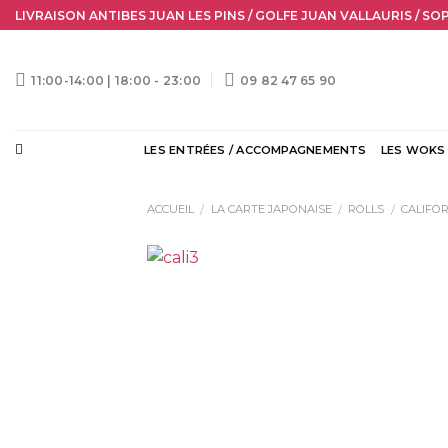
Skip
LIVRAISON ANTIBES JUAN LES PINS / GOLFE JUAN VALLAURIS / SO
to
content
11:00-14:00 | 18:00 - 23:00
09 82 47 65 90
LES ENTRÉES / ACCOMPAGNEMENTS
LES WOKS
ACCUEIL
LA CARTE JAPONAISE
ROLLS
CALIFOR
/
/
/