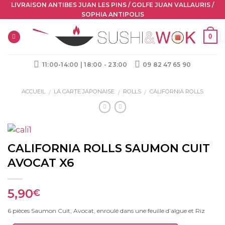
Skip
LIVRAISON ANTIBES JUAN LES PINS / GOLFE JUAN VALLAURIS /
SOPHIA ANTIPOLIS
to
content
0
11:00-14:00 | 18:00 - 23:00
09 82 47 65 90
ACCUEIL
LA CARTE JAPONAISE
ROLLS
CALIFORNIA ROLLS
/
/
/
CALIFORNIA ROLLS SAUMON CUIT
AVOCAT X6
5,90
€
6 pièces Saumon Cuit, Avocat, enroulé dans une feuille d’algue et Riz