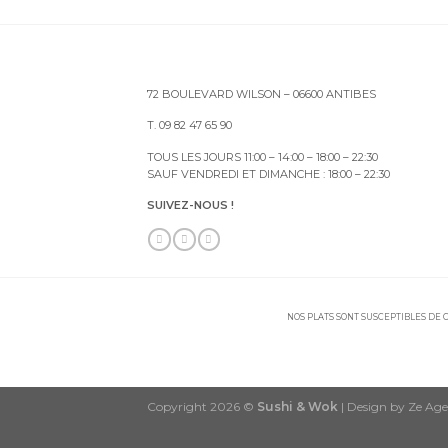
72 BOULEVARD WILSON – 06600 ANTIBES
T. 09 82 47 65 90
TOUS LES JOURS 11:00 – 14:00 – 18:00 – 22:30
SAUF VENDREDI ET DIMANCHE : 18:00 – 22:30
SUIVEZ-NOUS !
NOS PLATS SONT SUSCEPTIBLES DE C
Copyright 2026 ©
Sushi & Wok
| Design by Ze Ag